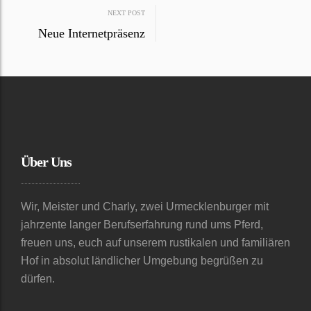
Post
NEXT POST
Neue Internetpräsenz
navigation
Über Uns
Wir, Meister und Charly, zwei Urmecklenburger mit
jahrzente langer Berufserfahrung rund ums Pferd,
freuen uns, euch auf unserem rustikalen und familiären
Hof in absolut ländlicher Umgebung begrüßen zu
dürfen.